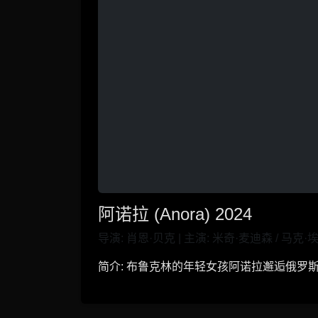
阿诺拉 (Anora) 2024
导演: 肖恩·贝克 | 主演: 米奇·麦迪森 / 马克·埃
简介: 布鲁克林的年轻女孩阿诺拉邂逅俄罗