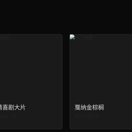
情喜剧大片
戛纳金棕榈
24最新上映
高分获奖影片