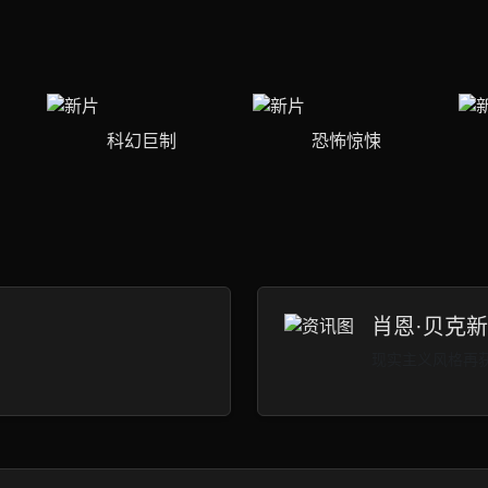
科幻巨制
恐怖惊悚
肖恩·贝克
现实主义风格再