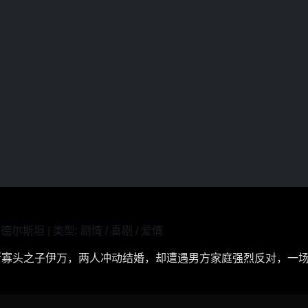
德尔斯坦 | 类型: 剧情 / 喜剧 / 爱情
斯寡头之子伊万，两人冲动结婚，却遭遇男方家庭强烈反对，一场关