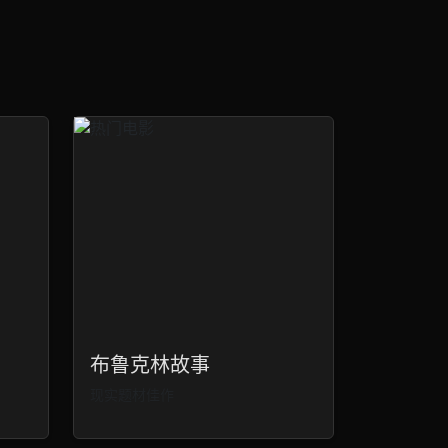
布鲁克林故事
现实题材佳作